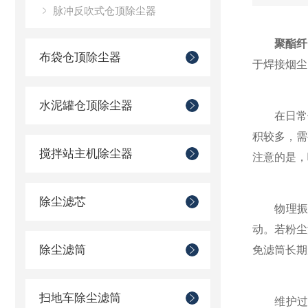
脉冲反吹式仓顶除尘器
聚酯纤
布袋仓顶除尘器
于焊接烟尘
水泥罐仓顶除尘器
在日常使
积较多，需
搅拌站主机除尘器
注意的是，
除尘滤芯
物理振动
动。若粉尘
除尘滤筒
免滤筒长期
扫地车除尘滤筒
维护过程