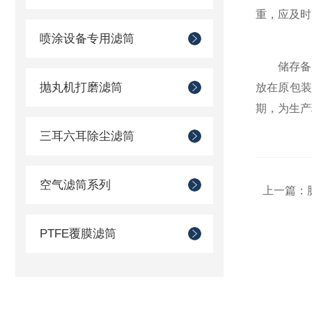
重，应及时
喷涂设备专用滤筒
储存备用
抛丸机打磨滤筒
放在原包
期，为生产
三耳六耳除尘滤筒
空气滤筒系列
上一篇：
PTFE覆膜滤筒