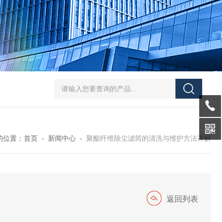
布袋除尘器
不锈钢脉冲除尘器
布袋仓顶除尘器
搅拌站除尘器
仓顶震
的位置：
首页
-
新闻中心
-
聚酯纤维除尘滤筒的清洗与维护方法详解
返回列表