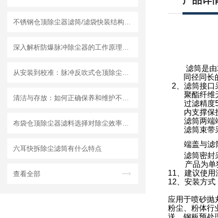
产品详
不锈钢仓顶除尘器滤筒/滤袋快装结构设计提升维护效率
深入解析防爆脉冲除尘器的工作原理与核心结构设计奥秘
1、 滤筒是
从安装到校准：脉冲反吹式仓顶除尘器初次使用全流程操作手册
同径同长的
2、滤筒接口
3、聚酯纤维
清洁与存放：如何正确保养和维护不锈钢脉冲除尘器？
4、过滤精度
5、内支撑保
6、滤筒两端
布袋仓顶除尘器滤料选择对除尘效率的影响
7、滤筒束带
8、端盖与滤
六耳快拆除尘滤筒有什么特点
9、滤筒密封
10、产品为
11、建议使用
查看全部
12、安装方
应用于喷砂抛
粉尘、粉体行
送、钢板预处