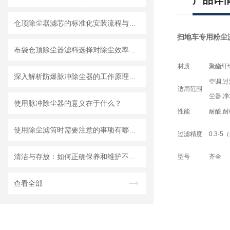
产品详
仓顶除尘器滤芯的标准化安装流程与系统性维护保养策略
扫地车专用粉尘
布袋仓顶除尘器滤料选择对除尘效率的影响
材质
聚酯纤
深入解析防爆脉冲除尘器的工作原理与核心结构设计奥秘
空调
,
适用范围
尘器,净
使用脉冲除尘器的意义在于什么？
性能
耐酸
,
使用除尘滤筒时需要注意的事项有哪些？
过滤精度
0.3-5（
清洁与存放：如何正确保养和维护不锈钢脉冲除尘器？
型号
齐全
查看全部