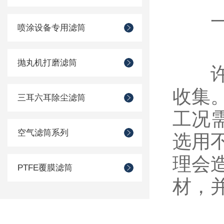
一、
喷涂设备专用滤筒
抛丸机打磨滤筒
许多
收集
三耳六耳除尘滤筒
工况
空气滤筒系列
选用
理会
PTFE覆膜滤筒
材，